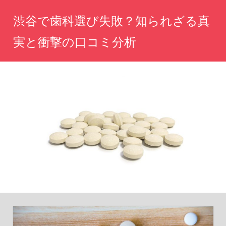
コ
渋谷で歯科選び失敗？知られざる真
ン
テ
実と衝撃の口コミ分析
ン
渋
ツ
谷
へ
で
歯
ス
科
キ
選
ッ
び
に
プ
迷
っ
た
ら
必
読！
リ
ア