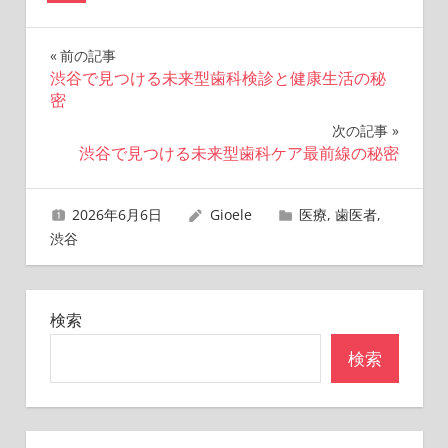
投
前の記事
渋谷で見つける未来型歯科検診と健康生活の秘
稿
密
ナ
次の記事
渋谷で見つける未来型歯科ケア最前線の秘密
ビ
ゲ
2026年6月6日
Gioele
医療
,
歯医者
,
渋谷
ー
シ
検索
ョ
検索
ン