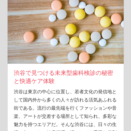
ル
な
口
コ
ミ
と
知
ら
れ
ざ
る
渋谷で見つける未来型歯科検診の秘密
事
と快適ケア体験
実
を
渋谷は東京の中心に位置し、若者文化の発信地と
徹
して国内外から多くの人々が訪れる活気あふれる
底
街である。
流行の最先端を行くファッションや音
解
説
楽、アートが交差する場所として知られ、多彩な
し
魅力を持つエリアだ。そんな渋谷には、日々の生
ま