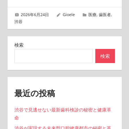
ビ
ゲ
2026年6月24日
Gioele
医療
,
歯医者
,
渋谷
ー
シ
検索
ョ
検索
ン
最近の投稿
渋谷で見逃せない最新歯科検診の秘密と健康革
命
渋谷が実現する未来型口腔健康都市の秘密と革