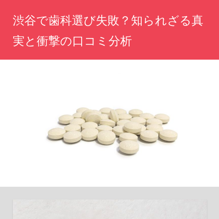
コ
渋谷で歯科選び失敗？知られざる真
ン
テ
実と衝撃の口コミ分析
ン
渋
ツ
谷
へ
で
歯
ス
科
キ
選
ッ
び
に
プ
迷
っ
た
ら
必
読！
リ
ア