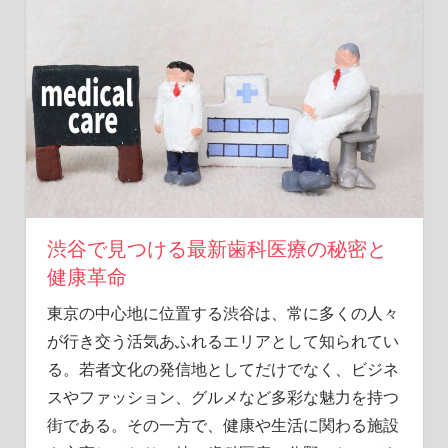
ル
な
口
コ
ミ
と
知
ら
れ
ざ
る
渋谷で見つける最新歯科医療の秘密と
事
健康革命
実
を
東京の中心地に位置する渋谷は、常に多くの人々
徹
が行き交う活気あふれるエリアとして知られてい
底
る。
若者文化の発信地としてだけでなく、ビジネ
解
説
スやファッション、グルメなど多彩な魅力を持つ
し
街である。その一方で、健康や生活に関わる施設
ま